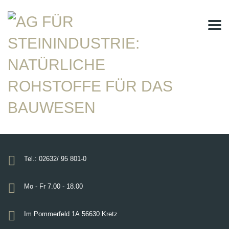
Tel.: 02632/ 95 801-0
Mo - Fr 7.00 - 18.00
Im Pommerfeld 1A
56630 Kretz