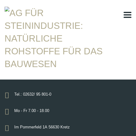
Tel.: 02632/ 95 801-0
Mo - Fr 7.00 - 18.00
Im Pommerfeld 1A
56630 Kretz